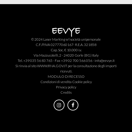
© 2024 Laser Marking srl società unipersonale
C.F./P.IVA 02777060167- R.E.A. 321858
Cap. Soc. € 10.000 i.v.
Via Mazzucotelli, 2 - 24020 Gorle (BG) Italy
Tel. +39 035 56 83 765 - Fax +39 02 700 566 056 -
info@eevye.it
Si rinvia al sito
WWW.RNA.GOV.IT
per la consultazione degli importi
ricevuti.
MODULO DI RECESSO
Condizioni di vendita
Cookie policy
Privacy policy
Credits