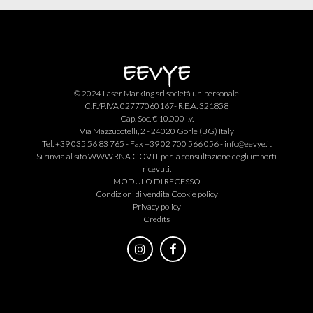
© 2024 Laser Marking srl società unipersonale
C.F./P.IVA 02777060167- R.E.A. 321858
Cap. Soc. € 10.000 i.v.
Via Mazzucotelli, 2 - 24020 Gorle (BG) Italy
Tel. +39 035 56 83 765 - Fax +39 02 700 566 056 -
info@eevye.it
Si rinvia al sito
WWW.RNA.GOV.IT
per la consultazione degli importi
ricevuti.
MODULO DI RECESSO
Condizioni di vendita
Cookie policy
Privacy policy
Credits