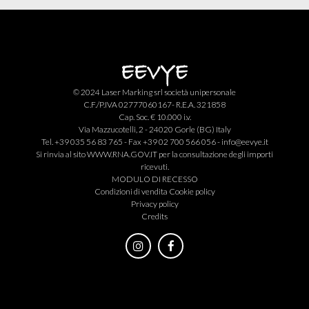
© 2024 Laser Marking srl società unipersonale
C.F./P.IVA 02777060167- R.E.A. 321858
Cap. Soc. € 10.000 i.v.
Via Mazzucotelli, 2 - 24020 Gorle (BG) Italy
Tel. +39 035 56 83 765 - Fax +39 02 700 566 056 -
info@eevye.it
Si rinvia al sito
WWW.RNA.GOV.IT
per la consultazione degli importi
ricevuti.
MODULO DI RECESSO
Condizioni di vendita
Cookie policy
Privacy policy
Credits