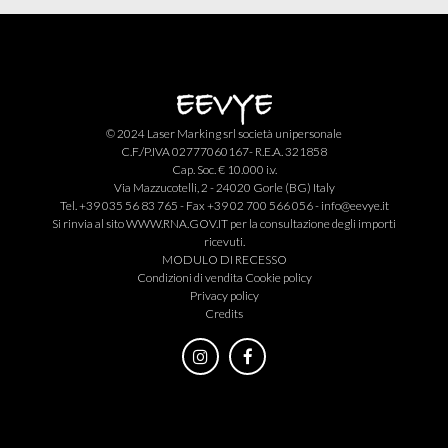
© 2024 Laser Marking srl società unipersonale
C.F./P.IVA 02777060167- R.E.A. 321858
Cap. Soc. € 10.000 i.v.
Via Mazzucotelli, 2 - 24020 Gorle (BG) Italy
Tel. +39 035 56 83 765 - Fax +39 02 700 566 056 -
info@eevye.it
Si rinvia al sito
WWW.RNA.GOV.IT
per la consultazione degli importi
ricevuti.
MODULO DI RECESSO
Condizioni di vendita
Cookie policy
Privacy policy
Credits